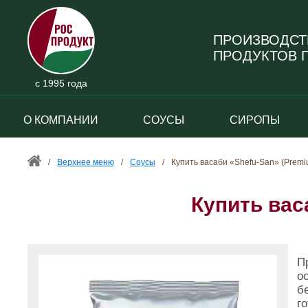
ПРОИЗВОДСТ
ПРОДУКТОВ П
с 1995 года
О КОМПАНИИ
СОУСЫ
СИРОПЫ
/
Верхнее меню
/
Соусы
/
Купить васаби «Shefu-San» (Premi
Купить вас
П
о
б
го