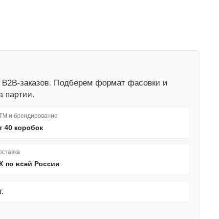
я B2B-заказов. Подберем формат фасовки и
а партии.
ТМ и брендирование
т 40 коробок
оставка
К по всей России
.