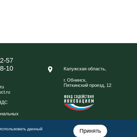
42-57
88-10
Калужская область,
г. Обнинск,
Пяткинский проезд, 12
ru
ct.ru
 НДС
ональных
 использовать данный
Принять