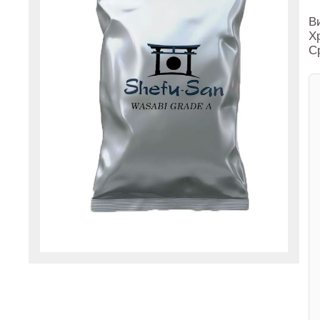
В
Х
С