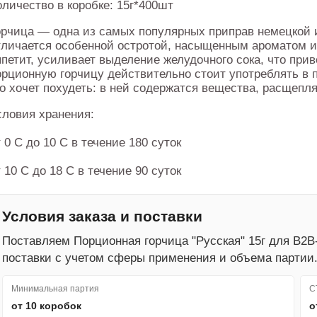
оличество в коробке: 15г*400шт
орчица — одна из самых популярных приправ немецкой и
тличается особенной остротой, насыщенным ароматом и
ппетит, усиливает выделение желудочного сока, что при
орционную горчицу действительно стоит употреблять в п
то хочет похудеть: в ней содержатся вещества, расщеп
словия хранения:
 0 С до 10 С в течение 180 суток
 10 С до 18 С в течение 90 суток
Условия заказа и поставки
Поставляем Порционная горчица "Русская" 15г для B2B
поставки с учетом сферы применения и объема партии
Минимальная партия
С
от 10 коробок
о