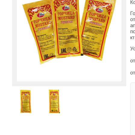
К
Г
о
а
п
к
У
от
от