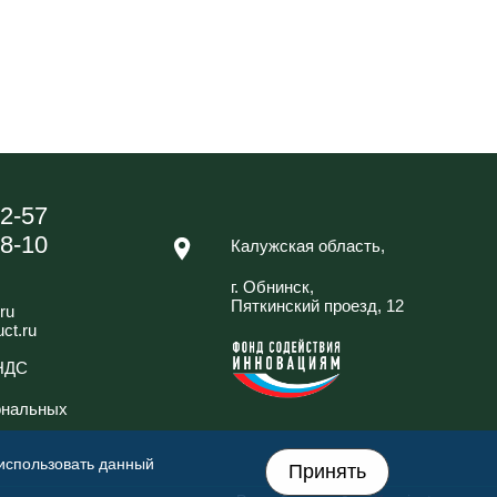
42-57
88-10
Калужская область,
г. Обнинск,
Пяткинский проезд, 12
ru
ct.ru
 НДС
ональных
 использовать данный
Принять