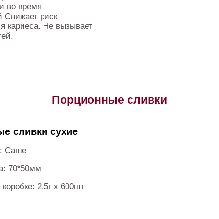
и во время
й Снижает риск
я кариеса. Не вызывает
тей.
Порционные сливки
е сливки сухие
и: Саше
а: 70*50мм
 коробке: 2.5г х 600шт