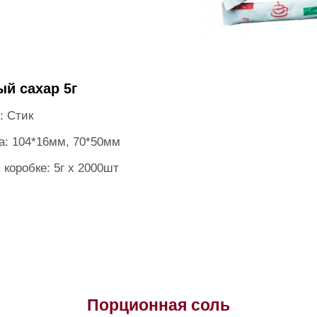
й сахар 5г
: Стик
а: 104*16мм, 70*50мм
 коробке: 5г х 2000шт
Порционная соль