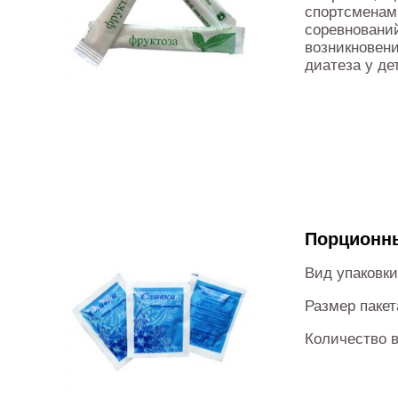
спортсменам
соревновани
возникновени
диатеза у де
Порционны
Вид упаковк
Размер пакет
Количество в