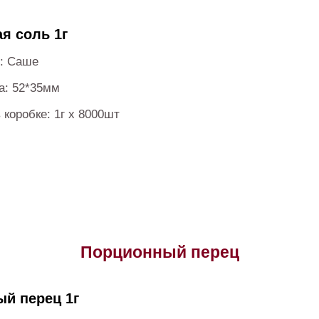
я соль 1г
и: Саше
а: 52*35мм
 коробке: 1г х 8000шт
Порционный перец
й перец 1г