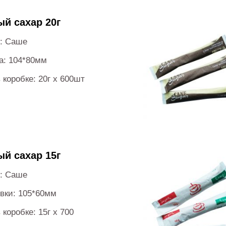
й сахар 20г
и: Саше
а: 104*80мм
 коробке: 20г х 600шт
й сахар 15г
и: Саше
вки: 105*60мм
 коробке: 15г х 700