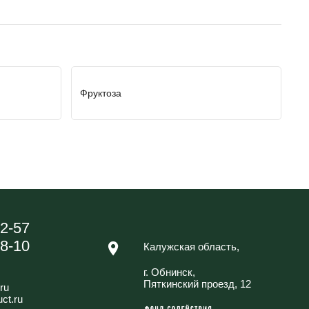
Фруктоза
42-57
88-10
Калужская область,
г. Обнинск,
Пяткинский проезд, 12
ru
ct.ru