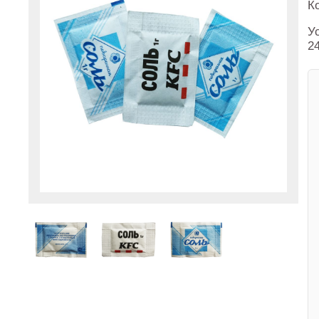
К
У
2