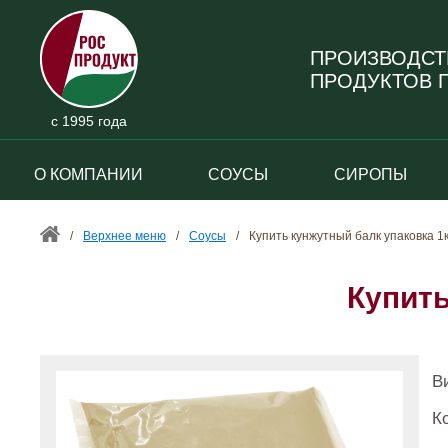
ПРОИЗВОДСТ
ПРОДУКТОВ П
с 1995 года
О КОМПАНИИ
СОУСЫ
СИРОПЫ
/
Верхнее меню
/
Соусы
/
Купить кунжутный балк упаковка 1
Купить
В
К