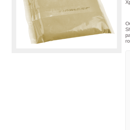
Х
О
S
р
г