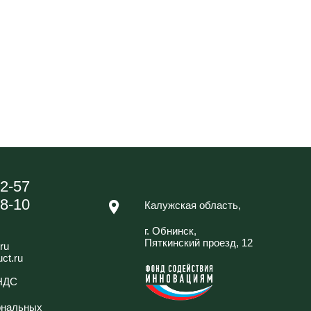
42-57
88-10
Калужская область,
г. Обнинск,
Пяткинский проезд, 12
ru
ct.ru
 НДС
ональных